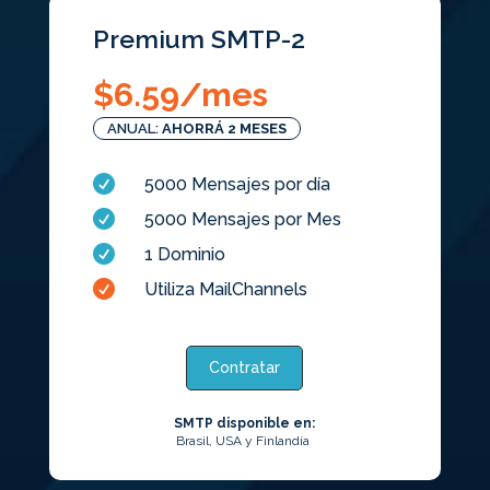
Premium SMTP-2
$
6.59
/mes
ANUAL:
AHORRÁ 2 MESES

5000 Mensajes por día

5000 Mensajes por Mes

1 Dominio

Utiliza MailChannels
Contratar
SMTP disponible en:
Brasil, USA y Finlandia