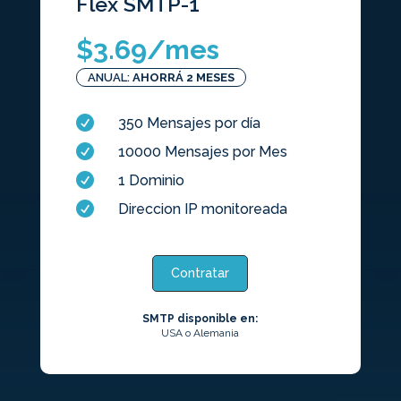
Flex SMTP-1
$
3.69
/mes
ANUAL:
AHORRÁ 2 MESES

350 Mensajes por día

10000 Mensajes por Mes

1 Dominio

Direccion IP monitoreada
Contratar
SMTP disponible en:
USA o Alemania