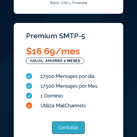
Brasil, USA y Finlandia
Premium SMTP-5
$
16.69
/mes
ANUAL:
AHORRÁ 2 MESES

17500 Mensajes por día

17500 Mensajes por Mes

1 Dominio

Utiliza MailChannels
Contratar