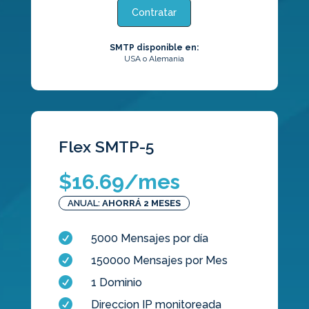
Contratar
SMTP disponible en:
USA o Alemania
Flex SMTP-5
$
16.69
/mes
ANUAL:
AHORRÁ 2 MESES

5000 Mensajes por día

150000 Mensajes por Mes

1 Dominio

Direccion IP monitoreada