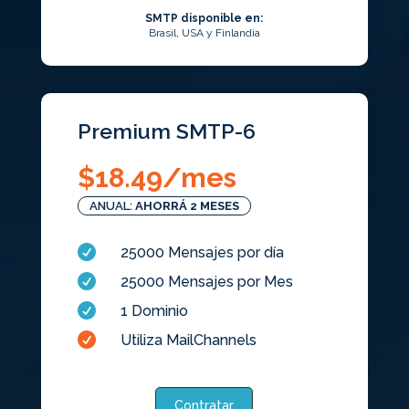
SMTP disponible en:
Brasil, USA y Finlandia
Premium SMTP-6
$
18.49
/mes
ANUAL:
AHORRÁ 2 MESES

25000 Mensajes por día

25000 Mensajes por Mes

1 Dominio

Utiliza MailChannels
Contratar