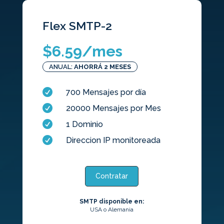
Flex SMTP-2
$
6.59
/mes
ANUAL:
AHORRÁ 2 MESES

700 Mensajes por día

20000 Mensajes por Mes

1 Dominio

Direccion IP monitoreada
Contratar
SMTP disponible en:
USA o Alemania