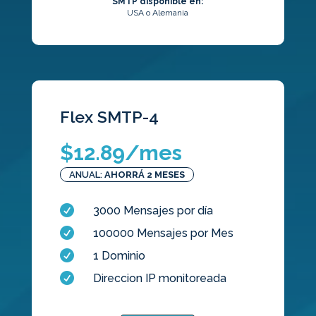
SMTP disponible en:
USA o Alemania
Flex SMTP-4
$
12.89
/mes
ANUAL:
AHORRÁ 2 MESES

3000 Mensajes por día

100000 Mensajes por Mes

1 Dominio

Direccion IP monitoreada