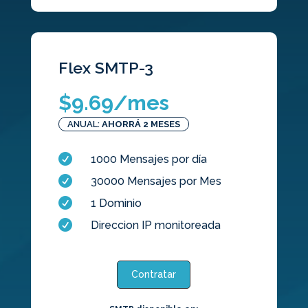
Flex SMTP-3
$
9.69
/mes
ANUAL:
AHORRÁ 2 MESES

1000 Mensajes por día

30000 Mensajes por Mes

1 Dominio

Direccion IP monitoreada
Contratar