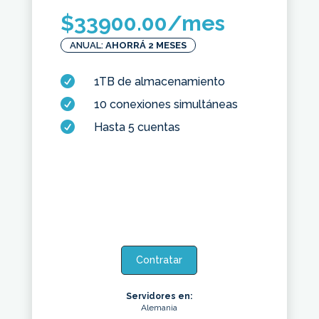
$
33900.00
/mes
ANUAL:
AHORRÁ 2 MESES

1TB de almacenamiento

10 conexiones simultáneas

Hasta 5 cuentas
Contratar
Servidores en:
Alemania