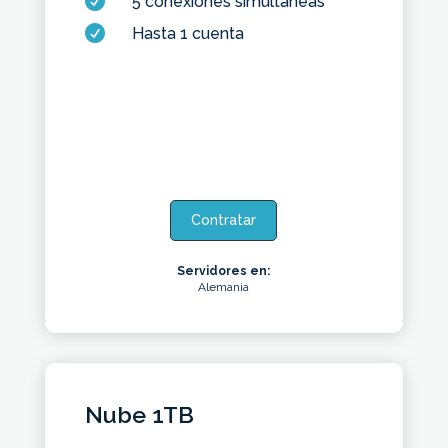

5 conexiones simultáneas

Hasta 1 cuenta
Contratar
Servidores en:
Alemania
Nube 1TB