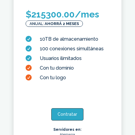
$
215300.00
/mes
ANUAL:
AHORRÁ 2 MESES

10TB de almacenamiento

100 conexiones simultáneas

Usuarios ilimitados

Con tu dominio

Con tu logo
Contratar
Servidores en:
Alemania