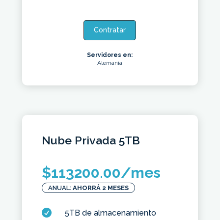
Contratar
Servidores en:
Alemania
Nube Privada 5TB
$
113200.00
/mes
ANUAL:
AHORRÁ 2 MESES

5TB de almacenamiento